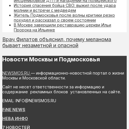
инсценировкой ДТП и нападении на полицейского
История спасения бойца СВО: выжил после удара
молнии и встречи с медведем
Житель Подмосковья после волны критики резко
похудел и рассказал о своем состоянии
В Москве завершили реставрацию церкви Ильи
Пророка на Ильинке
Врач Филатов объяснил, почему меланома
бывает незаметной и опасной
Новости Москвы и Подмосковья
NEWSMOS.RU
— информационно-новостной портал о жизни
Москвы и Московской области.
Сайт не несет ответственности за информацию и
содержание рекламных блоков установленных на сайте.
EMAIL: INFO@NEWSMOS.RU
FiNE NEWS
НЕВА ИНФО
7 НОВОСТЕЙ