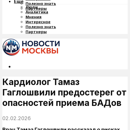
Еще
Полезно знать
Люди
Партнеры
Аналитика
Мнения
Интересное
Полезно знать
Партнеры
Кардиолог Тамаз
Гаглошвили предостерег от
опасностей приема БАДов
02.02.2026
Врач Тамаз Гаглошвили рассказал о рисках