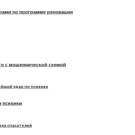
рами по программе реновации
го с мошеннической схемой
я психики