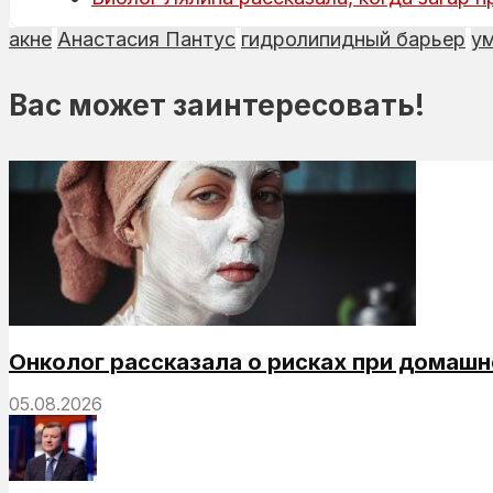
акне
Анастасия Пантус
гидролипидный барьер
у
Вас может заинтересовать!
Онколог рассказала о рисках при домашн
05.08.2026