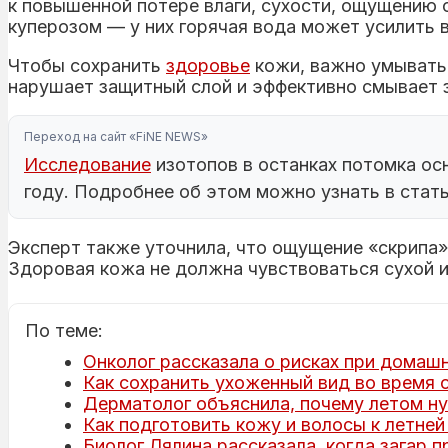
к повышенной потере влаги, сухости, ощущению 
куперозом — у них горячая вода может усилить в
Чтобы сохранить
здоровье
кожи, важно умыватьс
нарушает защитный слой и эффективно смывает з
Переход на сайт «FiNE NEWS»
Исследование
изотопов в останках потомка ос
году. Подробнее об этом можно узнать в стат
Эксперт также уточнила, что ощущение «скрипа» 
Здоровая кожа не должна чувствоваться сухой 
По теме:
Онколог рассказала о рисках при домаш
Как сохранить ухоженный вид во время о
Дерматолог объяснила, почему летом ну
Как подготовить кожу и волосы к летней
Биолог Лялина рассказала, когда загар 