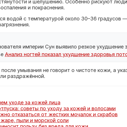
стянутости и шелушению. Особенно рискуют люди 
оспаления и покраснения.
я водой с температурой около 30–36 градусов — 
агрязнения.
нователя империи Сун выявило резкое ухудшение з
ье
Анализ ногтей показал ухудшение здоровья по
после умывания не говорит о чистоте кожи, а ук
или раздражённой.
нем уходе за кожей лица
тпуска: советы по уходу за кожей и волосами
жно отказаться от жестких мочалок и скрабов
 жаре, пыли и морской соли
приносит пользу без вреда для кожи