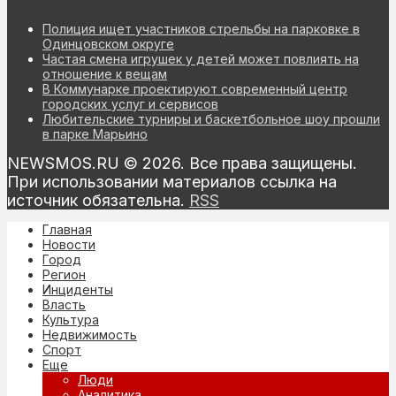
Полиция ищет участников стрельбы на парковке в
Одинцовском округе
Частая смена игрушек у детей может повлиять на
отношение к вещам
В Коммунарке проектируют современный центр
городских услуг и сервисов
Любительские турниры и баскетбольное шоу прошли
в парке Марьино
NEWSMOS.RU © 2026. Все права защищены.
При использовании материалов ссылка на
источник обязательна.
RSS
Главная
Новости
Город
Регион
Инциденты
Власть
Культура
Недвижимость
Спорт
Еще
Люди
Аналитика