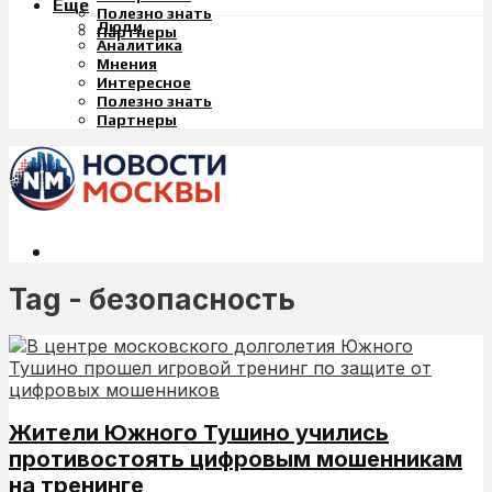
Еще
Полезно знать
Люди
Партнеры
Аналитика
Мнения
Интересное
Полезно знать
Партнеры
Tag - безопасность
Жители Южного Тушино учились
противостоять цифровым мошенникам
на тренинге