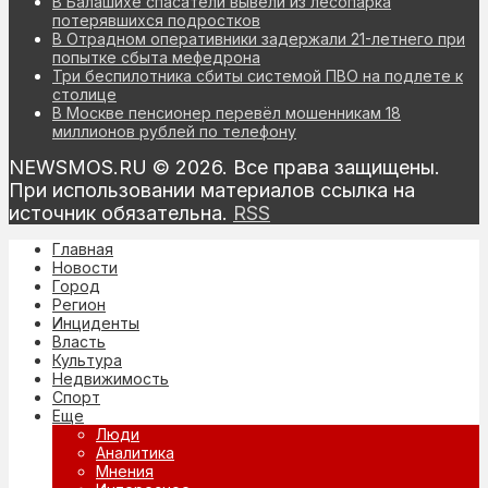
В Балашихе спасатели вывели из лесопарка
потерявшихся подростков
В Отрадном оперативники задержали 21-летнего при
попытке сбыта мефедрона
Три беспилотника сбиты системой ПВО на подлете к
столице
В Москве пенсионер перевёл мошенникам 18
миллионов рублей по телефону
NEWSMOS.RU © 2026. Все права защищены.
При использовании материалов ссылка на
источник обязательна.
RSS
Главная
Новости
Город
Регион
Инциденты
Власть
Культура
Недвижимость
Спорт
Еще
Люди
Аналитика
Мнения