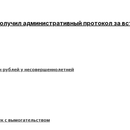
олучил административный протокол за в
н рублей у несовершеннолетней
ек с вымогательством