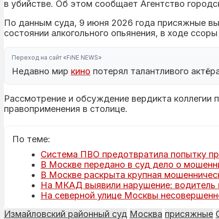
в убийстве. Об этом сообщает Агентство городс
По данным суда, 9 июня 2026 года присяжные в
состоянии алкогольного опьянения, в ходе ссоры
Переход на сайт «FiNE NEWS»
Недавно мир
кино
потерял талантливого актёр
Рассмотрение и обсуждение вердикта коллегии п
правоприменения в столице.
По теме:
Система ПВО предотвратила попытку пр
В Москве передано в суд дело о мошенн
В Москве раскрыта крупная мошенническ
На МКАД выявили нарушение: водитель 
На северной улице Москвы несовершенно
Измайловский районный суд
Москва
присяжные