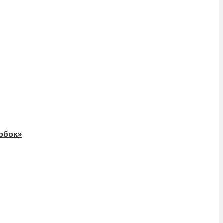
обок»