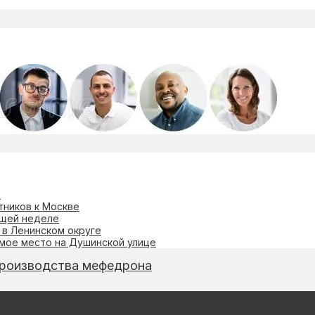
в
тников к Москве
ющей неделе
 в Ленинском округе
омое место на Душинской улице
 производства мефедрона