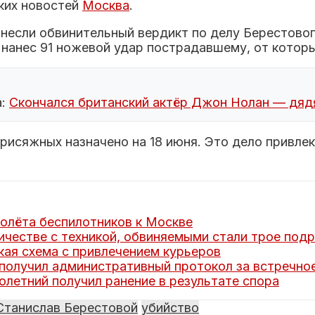
ких новостей
Москва
.
ынесли обвинительный вердикт по делу Берестово
 нанес 91 ножевой удар пострадавшему, от которы
а:
Скончался британский актёр Джон Нолан — дяд
рисяжных назначено на 18 июня. Это дело привлек
олёта беспилотников к Москве
ичестве с техникой, обвиняемыми стали трое под
ая схема с привлечением курьеров
получил административный протокол за встречно
летний получил ранение в результате спора
Станислав Берестовой
убийство