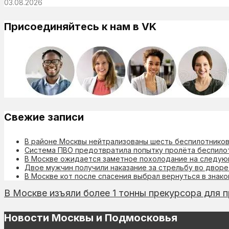
03.08.2026
Присоединяйтесь к нам в VK
Свежие записи
В районе Москвы нейтрализованы шесть беспилотнико
Система ПВО предотвратила попытку пролёта беспило
В Москве ожидается заметное похолодание на следу
Двое мужчин получили наказание за стрельбу во дворе
В Москве кот после спасения выбрал вернуться в знак
В Москве изъяли более 1 тонны прекурсора для
Новости Москвы и Подмосковья