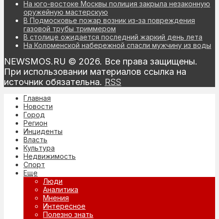
На юго-востоке Москвы полиция закрыла незаконную
оружейную мастерскую
В Подмосковье пожар возник из-за повреждения
газовой трубы триммером
В столице ожидается последний жаркий день лета
На Коломенской набережной спасли мужчину из воды
NEWSMOS.RU © 2026. Все права защищены.
При использовании материалов ссылка на
источник обязательна.
RSS
Главная
Новости
Город
Регион
Инциденты
Власть
Культура
Недвижимость
Спорт
Еще
Люди
Аналитика
Мнения
Интересное
Полезно знать