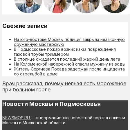
Свежие записи
На юго-востоке Москвы полиция закрыла незаконную
оружейную мастерскую
В Подмосковье пожар возник из-за повреждения
газовой трубы триммером
В столице ожидается последний жаркий день лета
На Коломенской набережной спасли мужчину из воды
Житель Сергиева Посада задержан после инцидента
со стрельбой в доме
Врач рассказал, почему нельзя есть мороженое
при больном горле
Новости Москвы и Подмосковья
NEWSMOS.RU
— информационно-новостной портал о жизни
Москвы и Московской области.