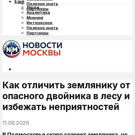
Еще
Полезно знать
Люди
Партнеры
Аналитика
Мнения
Интересное
Полезно знать
Партнеры
Как отличить землянику от
опасного двойника в лесу и
избежать неприятностей
11.06.2026
В Подмосковье скоро созреет земляника, но