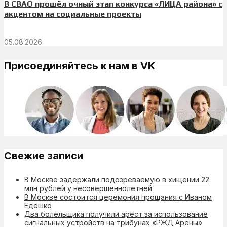
В СВАО прошёл очный этап конкурса «ЛИЦА района» с
акцентом на социальные проекты
05.08.2026
Присоединяйтесь к нам в VK
Свежие записи
В Москве задержали подозреваемую в хищении 22
млн рублей у несовершеннолетней
В Москве состоится церемония прощания с Иваном
Едешко
Два болельщика получили арест за использование
сигнальных устройств на трибунах «РЖД Арены»