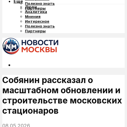
Еще
Полезно знать
Люди
Партнеры
Аналитика
Мнения
Интересное
Полезно знать
Партнеры
Собянин рассказал о
масштабном обновлении и
строительстве московских
стационаров
08.05.2026