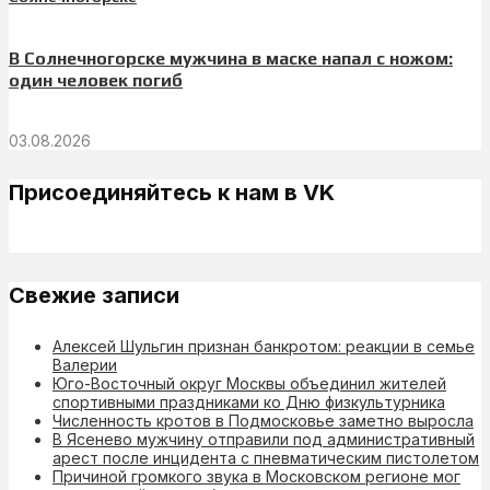
В Солнечногорске мужчина в маске напал с ножом:
один человек погиб
03.08.2026
Присоединяйтесь к нам в VK
Свежие записи
Алексей Шульгин признан банкротом: реакции в семье
Валерии
Юго-Восточный округ Москвы объединил жителей
спортивными праздниками ко Дню физкультурника
Численность кротов в Подмосковье заметно выросла
В Ясенево мужчину отправили под административный
арест после инцидента с пневматическим пистолетом
Причиной громкого звука в Московском регионе мог