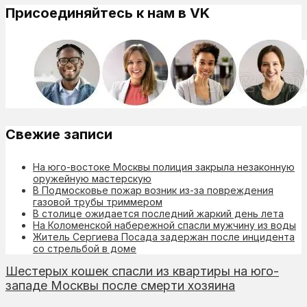
Присоединяйтесь к нам в VK
Свежие записи
На юго-востоке Москвы полиция закрыла незаконную
оружейную мастерскую
В Подмосковье пожар возник из-за повреждения
газовой трубы триммером
В столице ожидается последний жаркий день лета
На Коломенской набережной спасли мужчину из воды
Житель Сергиева Посада задержан после инцидента
со стрельбой в доме
Шестерых кошек спасли из квартиры на юго-
западе Москвы после смерти хозяина