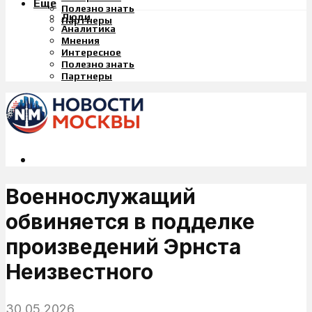
Еще
Полезно знать
Люди
Партнеры
Аналитика
Мнения
Интересное
Полезно знать
Партнеры
Военнослужащий
обвиняется в подделке
произведений Эрнста
Неизвестного
30.05.2026