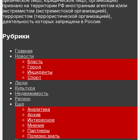
(физическое лицо, юридическое лицо, организация)
признано на территории РФ иностранным агентом и/или
экстремистом (экстремистской организацией),
террористом (террористической организацией),
деятельность которых запрещена в России.
Рубрики
Главная
Новости
Власть
Город
Инциденты
Спорт
Люди
Культура
Недвижимость
Регион
Еще
Аналитика
Архив
Интересное
Мнения
Партнеры
Полезно знать