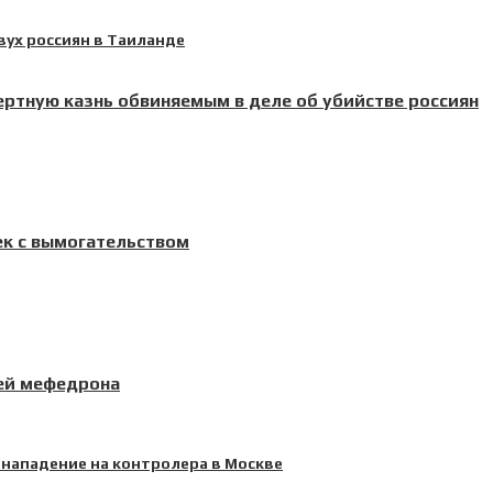
ртную казнь обвиняемым в деле об убийстве россиян
ек с вымогательством
ией мефедрона