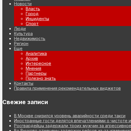
Новости
Власть
Город
Инциденты
Спорт
Люди
Культура
Недвижимость
Регион
Еще
Аналитика
Архив
Интересное
Мнения
Партнеры
Полезно знать
Контакты
Правила применения рекомендательных виджетов
Свежие записи
В Москве снизился уровень аварийности среди такси
Иностранные гости делятся впечатлениями о чистоте 
Росгвардейцы задержали троих мужчин за агрессивное
Во Внуково отмечены задержки рейсов из-за изменени