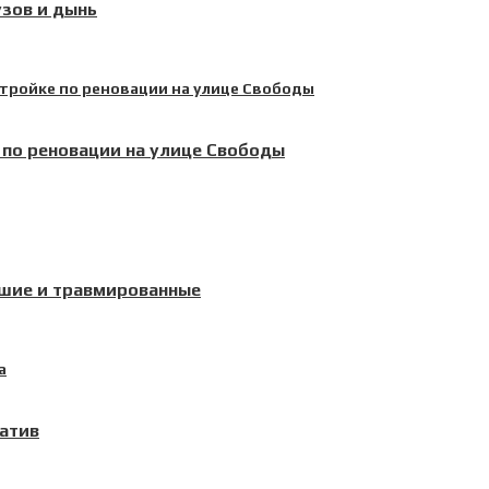
узов и дынь
по реновации на улице Свободы
бшие и травмированные
атив