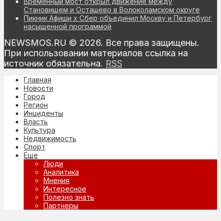
Временный мост открыл движение между
Становищем и Осташёво в Волоколамском округе
Пикник Афиши х Сбер объединил Москву и Петербург
насыщенной программой
NEWSMOS.RU © 2026. Все права защищены.
При использовании материалов ссылка на
источник обязательна.
RSS
Главная
Новости
Город
Регион
Инциденты
Власть
Культура
Недвижимость
Спорт
Еще
Люди
Аналитика
Мнения
Интересное
Полезно знать
Партнеры