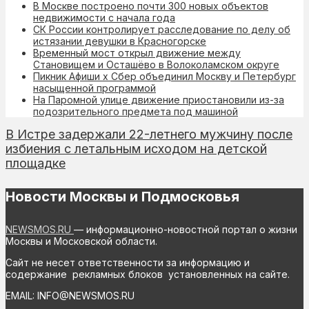
В Москве построено почти 300 новых объектов
недвижимости с начала года
СК России контролирует расследование по делу об
истязании девушки в Красногорске
Временный мост открыл движение между
Становищем и Осташёво в Волоколамском округе
Пикник Афиши х Сбер объединил Москву и Петербург
насыщенной программой
На Паромной улице движение приостановили из-за
подозрительного предмета под машиной
В Истре задержали 22-летнего мужчину после
избиения с летальным исходом на детской
площадке
Новости Москвы и Подмосковья
NEWSMOS.RU
— информационно-новостной портал о жизни
Москвы и Московской области.
Сайт не несет ответственности за информацию и
содержание рекламных блоков установленных на сайте.
EMAIL: INFO@NEWSMOS.RU