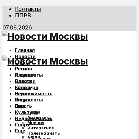
Контакты
ППРВ
07.08.2026
Главная
Новости
Город
Регион
Инциденты
Главная
Власть
Новости
Культура
Город
Недвижимость
Регион
Спорт
Инциденты
Еще
Власть
Культура
Люди
Аналитика
Недвижимость
Мнения
Спорт
Интересное
Еще
Полезно знать
Люди
Партнеры