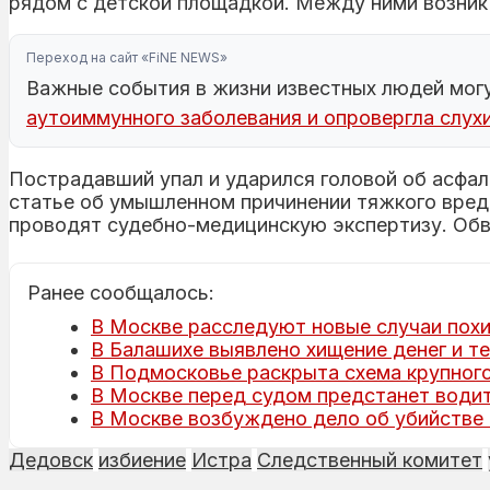
рядом с детской площадкой. Между ними возник 
Переход на сайт «FiNE NEWS»
Важные события в жизни известных людей могу
аутоиммунного заболевания и опровергла слухи
Пострадавший упал и ударился головой об асфал
статье об умышленном причинении тяжкого вреда
проводят судебно-медицинскую экспертизу. Обв
Ранее сообщалось:
В Москве расследуют новые случаи пох
В Балашихе выявлено хищение денег и те
В Подмосковье раскрыта схема крупног
В Москве перед судом предстанет води
В Москве возбуждено дело об убийстве
Дедовск
избиение
Истра
Следственный комитет