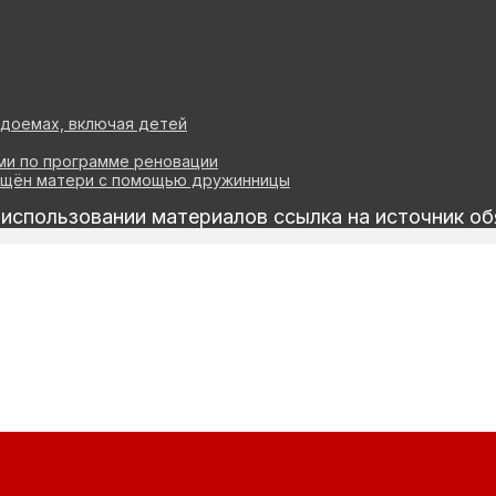
одоемах, включая детей
ми по программе реновации
ращён матери с помощью дружинницы
спользовании материалов ссылка на источник об