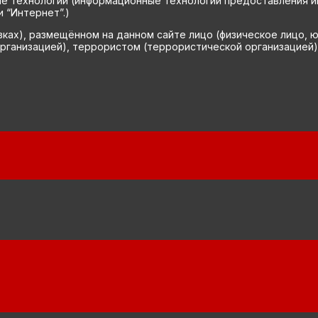
технологии (информационные технологии предоставления инф
 “Интернет”.)
вках), размещённом на данном сайте лицо (физическое лицо, 
рганизацией), террористом (террористической организацией)