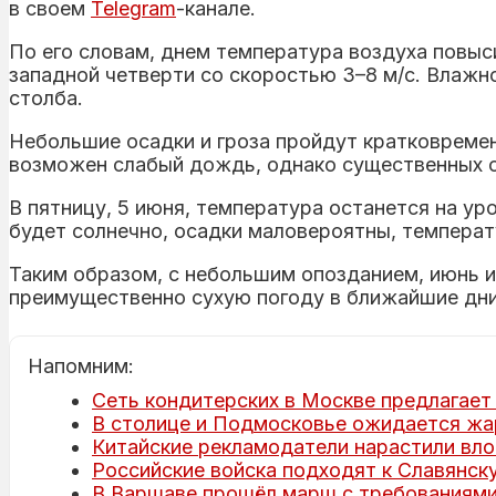
в своем
Telegram
-канале.
По его словам, днем температура воздуха повыси
западной четверти со скоростью 3–8 м/с. Влажн
столба.
Небольшие осадки и гроза пройдут кратковремен
возможен слабый дождь, однако существенных о
В пятницу, 5 июня, температура останется на ур
будет солнечно, осадки маловероятны, температ
Таким образом, с небольшим опозданием, июнь и
преимущественно сухую погоду в ближайшие дни
Напомним:
Сеть кондитерских в Москве предлагает 
В столице и Подмосковье ожидается жар
Китайские рекламодатели нарастили вло
Российские войска подходят к Славянску
В Варшаве прошёл марш с требованиями