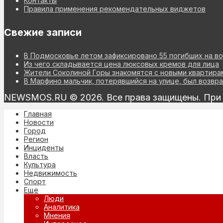
Контакты
Правила применения рекомендательных виджетов
Свежие записи
В Подмосковье летом зафиксировано 55 погибших на в
Из чего складывается цена люксовых кремов для лица
Жители Соколиной Горы знакомятся с новыми квартира
В Марфино мальчик, потерявшийся на улице, был возв
NEWSMOS.RU © 2026. Все права защищены. При и
Главная
Новости
Город
Регион
Инциденты
Власть
Культура
Недвижимость
Спорт
Еще
Люди
Аналитика
Мнения