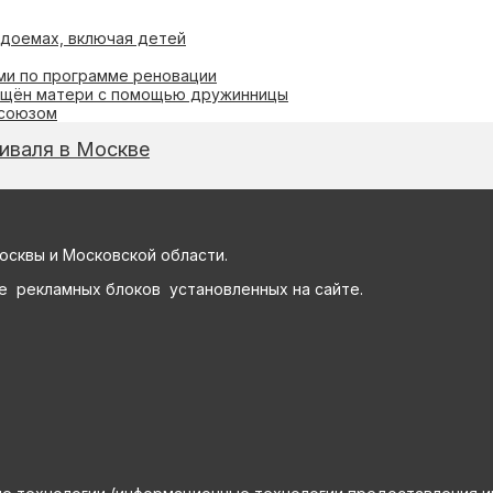
одоемах, включая детей
ми по программе реновации
ращён матери с помощью дружинницы
осоюзом
иваля в Москве
осквы и Московской области.
е рекламных блоков установленных на сайте.