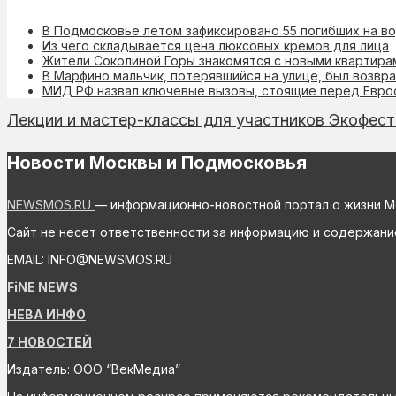
В Подмосковье летом зафиксировано 55 погибших на в
Из чего складывается цена люксовых кремов для лица
Жители Соколиной Горы знакомятся с новыми квартира
В Марфино мальчик, потерявшийся на улице, был возв
МИД РФ назвал ключевые вызовы, стоящие перед Евр
Лекции и мастер-классы для участников Экофест
Новости Москвы и Подмосковья
NEWSMOS.RU
— информационно-новостной портал о жизни М
Сайт не несет ответственности за информацию и содержани
EMAIL: INFO@NEWSMOS.RU
FiNE NEWS
НЕВА ИНФО
7 НОВОСТЕЙ
Издатель: ООО “ВекМедиа”