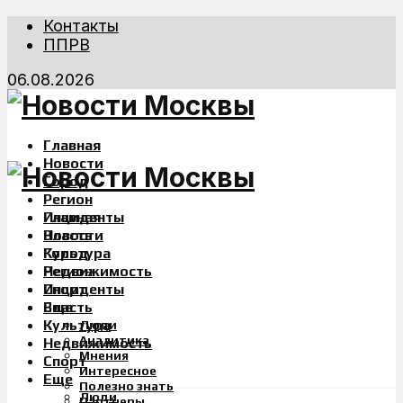
Контакты
ППРВ
06.08.2026
Главная
Новости
Город
Регион
Инциденты
Главная
Власть
Новости
Культура
Город
Недвижимость
Регион
Спорт
Инциденты
Еще
Власть
Культура
Люди
Аналитика
Недвижимость
Мнения
Спорт
Интересное
Еще
Полезно знать
Люди
Партнеры