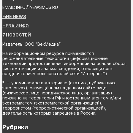
EMAIL: INFO@NEWSMOS.RU
FiNE NEWS
НЕВА ИНФО
7 НОВОСТЕЙ
Издатель: ООО “ВекМедиа”
На информационном ресурсе применяются
рекомендательные технологии (информационные
технологии предоставления информации на основе сбора,
систематизации и анализа сведений, относящихся к
предпочтениям пользователей сети “Интернет”.)
* – упоминаемое в материале (статьях, публикациях,
заголовках), размещённом на данном сайте лицо
(физическое лицо, юридическое лицо, организация)
признано на территории РФ иностранным агентом и/или
экстремистом (экстремистской организацией),
террористом (террористической организацией),
деятельность которых запрещена в России.
Рубрики