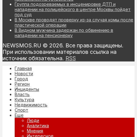
Группа подозреваемых в инсценировке ДТП и
нападении на полицейского в центре Москвы пойдет
под суд
В Москве проводят проверку из-за случая комы после
пластической операции
В Видном мужчина задержан по обвинению в
нападении на пенсионерку
NEWSMOS.RU © 2026. Все права защищены.
При использовании материалов ссылка на
источник обязательна.
RSS
Главная
Новости
Город
Регион
Инциденты
Власть
Культура
Недвижимость
Спорт
Еще
Люди
Аналитика
Мнения
Интересное