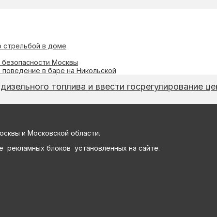
о стрельбой в доме
и безопасности Москвы
 поведение в баре на Никольской
изельного топлива и ввести госрегулирование це
осквы и Московской области.
е рекламных блоков установленных на сайте.