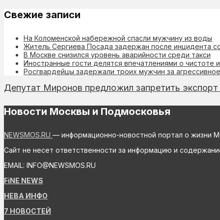
Свежие записи
На Коломенской набережной спасли мужчину из воды
Житель Сергиева Посада задержан после инцидента с
В Москве снизился уровень аварийности среди такси
Иностранные гости делятся впечатлениями о чистоте 
Росгвардейцы задержали троих мужчин за агрессивное
Депутат Миронов предложил запретить экспорт д
Новости Москвы и Подмосковья
NEWSMOS.RU
— информационно-новостной портал о жизни М
Сайт не несет ответственности за информацию и содержани
EMAIL: INFO@NEWSMOS.RU
FiNE NEWS
НЕВА ИНФО
7 НОВОСТЕЙ