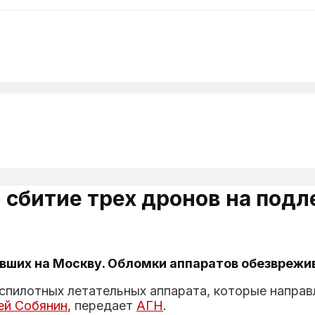
сбитие трех дронов на подл
вших на Москву. Обломки аппаратов обезврежи
пилотных летательных аппарата, которые направл
ей
Собянин
, передает
АГН
.