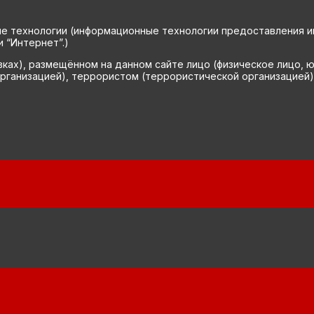
технологии (информационные технологии предоставления инф
 “Интернет”.)
вках), размещённом на данном сайте лицо (физическое лицо, 
рганизацией), террористом (террористической организацией)