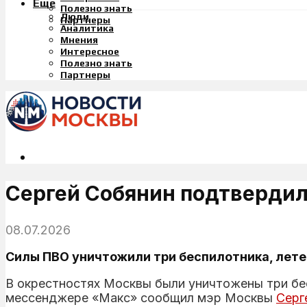
Еще
Полезно знать
Люди
Партнеры
Аналитика
Мнения
Интересное
Полезно знать
Партнеры
Сергей Собянин подтвердил 
08.07.2026
Силы ПВО уничтожили три беспилотника, лете
В окрестностях Москвы были уничтожены три бес
мессенджере «Макс» сообщил мэр Москвы
Серг