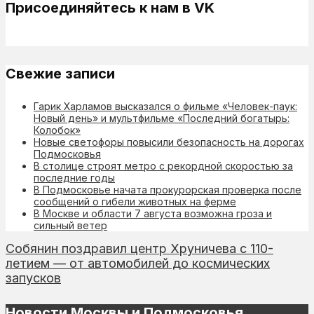
Присоединяйтесь к нам в VK
Свежие записи
Гарик Харламов высказался о фильме «Человек-паук:
Новый день» и мультфильме «Последний богатырь:
Колобок»
Новые светофоры повысили безопасность на дорогах
Подмосковья
В столице строят метро с рекордной скоростью за
последние годы
В Подмосковье начата прокурорская проверка после
сообщений о гибели животных на ферме
В Москве и области 7 августа возможна гроза и
сильный ветер
Собянин поздравил центр Хруничева с 110-
летием — от автомобилей до космических
запусков
Новости Москвы и Подмосковья