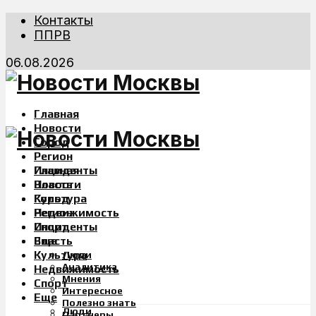
Контакты
ППРВ
06.08.2026
Главная
Новости
Город
Регион
Инциденты
Главная
Власть
Новости
Культура
Город
Недвижимость
Регион
Спорт
Инциденты
Еще
Власть
Культура
Люди
Аналитика
Недвижимость
Мнения
Спорт
Интересное
Еще
Полезно знать
Люди
Партнеры