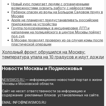
Новый курс помогает людям с ограниченными
возможностями освоить работу с нейросетями
Ребенок спасен из воды на Большом Садовом пруду в
Москве
Apple не планирует предустанавливать российские
приложения на устройства
Группа подозреваемых в инсценировке ДТП и
нападении на полицейского в центре Москвы пойдет
под суд
В Москве проводят проверку из-за случая комы после
пластической операции
Холодный фронт обрушился на Москву:
температура упала на 10 градусов и идут дожди
Новости Москвы и Подмосковья
NEWSMOS.RU
— информационно-новостной портал о жизни
Москвы и Московской области.
Сайт не несет ответственности за информацию и
содержание рекламных блоков установленных на сайте.
EMAIL: INFO@NEWSMOS.RU