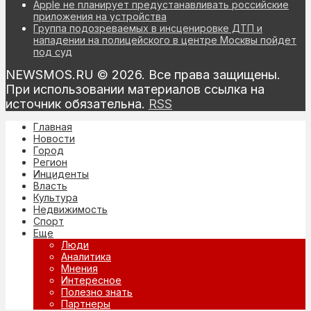
Apple не планирует предустанавливать российские
приложения на устройства
Группа подозреваемых в инсценировке ДТП и
нападении на полицейского в центре Москвы пойдет
под суд
NEWSMOS.RU © 2026. Все права защищены.
При использовании материалов ссылка на
источник обязательна.
RSS
Главная
Новости
Город
Регион
Инциденты
Власть
Культура
Недвижимость
Спорт
Еще
Люди
Аналитика
Мнения
Интересное
Полезно знать
Партнеры