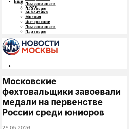
Еще
Полезно знать
Люди
Партнеры
Аналитика
Мнения
Интересное
Полезно знать
Партнеры
Московские
фехтовальщики завоевали
медали на первенстве
России среди юниоров
26.05.2026