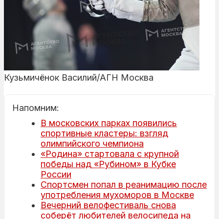
Кузьмичёнок Василий/АГН Москва
Напомним:
В московских парках появились
спортивные кластеры: взгляд
олимпийского чемпиона
«Родина» стартовала с крупной
победы над «Рубином» в Кубке
России
Спортсмен попал в реанимацию после
употребления мухоморов в Москве
Вечерний велофестиваль снова
соберёт любителей велосипеда на