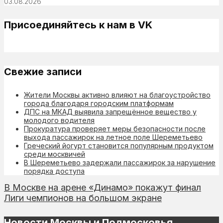
03.08.2026
Присоединяйтесь к нам в VK
Свежие записи
Жители Москвы активно влияют на благоустройство
города благодаря городским платформам
ДПС на МКАД выявила запрещённое вещество у
молодого водителя
Прокуратура проверяет меры безопасности после
выхода пассажирок на летное поле Шереметьево
Греческий йогурт становится популярным продуктом
среди москвичей
В Шереметьево задержали пассажирок за нарушение
порядка доступа
В Москве на арене «Динамо» покажут финал
Лиги чемпионов на большом экране
Новости Москвы и Подмосковья