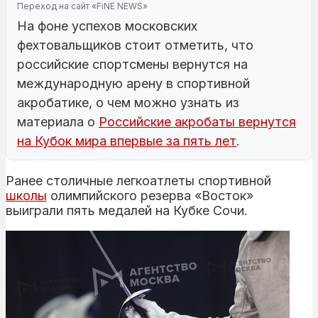
Переход на сайт «FiNE NEWS»
На фоне успехов московских
фехтовальщиков стоит отметить, что
российские спортсмены вернутся на
международную арену в спортивной
акробатике, о чем можно узнать из
материала о
Российские акробаты вернутся
на Кубок мира впервые за пять лет
.
Ранее столичные легкоатлеты спортивной
школы
олимпийского резерва «Восток»
выиграли пять медалей на Кубке Сочи.