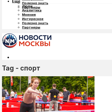
Еще
Полезно знать
Люди
Партнеры
Аналитика
Мнения
Интересное
Полезно знать
Партнеры
Tag - спорт