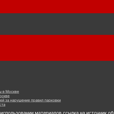
ы в Москве
оскве
ей за нарушение правил парковки
ста
спользовании материалов ссылка на источник об