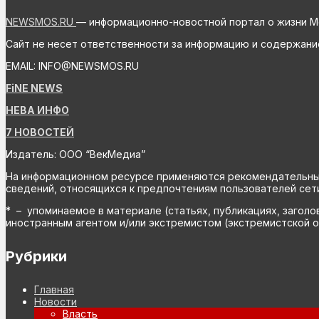
NEWSMOS.RU
— информационно-новостной портал о жизни М
Сайт не несет ответственности за информацию и содержани
EMAIL: INFO@NEWSMOS.RU
FiNE NEWS
НЕВА ИНФО
7 НОВОСТЕЙ
Издатель: ООО “ВекМедиа”
На информационном ресурсе применяются рекомендательные 
сведений, относящихся к предпочтениям пользователей сети
* – упоминаемое в материале (статьях, публикациях, заголо
иностранным агентом и/или экстремистом (экстремистской о
Рубрики
Главная
Новости
Власть