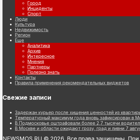
Город
Инциденты
Спорт
Люди
Культура
Недвижимость
Регион
Еще
Аналитика
Архив
Интересное
Мнения
Партнеры
Полезно знать
Контакты
Правила применения рекомендательных виджетов
Свежие записи
Задержан курьер после хищения ценностей из квартир
Температурный максимум года вновь зафиксирован в М
В Подмосковье оштрафовали более 2,7 тысячи водител
В Москве и области ожидают грозу, град и ливни 7 авгу
NEWSMOS.RU © 2026. Все права защищены. При и