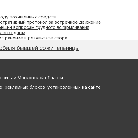
воду похищенных средств
стративный протокол за встречное движение
нщин вопросам грудного вскармливания
 к выходным
л ранение в результате спора
мобиля бывшей сожительницы
осквы и Московской области.
е рекламных блоков установленных на сайте.