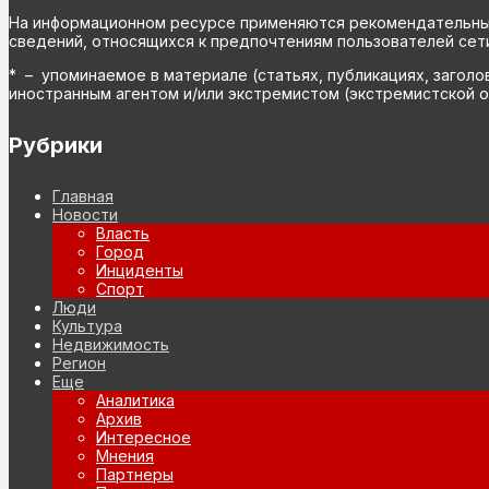
На информационном ресурсе применяются рекомендательные 
сведений, относящихся к предпочтениям пользователей сети
* – упоминаемое в материале (статьях, публикациях, заголо
иностранным агентом и/или экстремистом (экстремистской о
Рубрики
Главная
Новости
Власть
Город
Инциденты
Спорт
Люди
Культура
Недвижимость
Регион
Еще
Аналитика
Архив
Интересное
Мнения
Партнеры