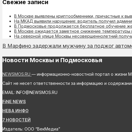
Свежие записи
В Москве выявлены криптообменники, причастные к вы
На МКАД выявили нарушение: водитель получил админи
В Подмосковье продолжается бесплатное обучение же
В Москве ожидается заметное снижение температуры
На северной улице Москвы несовершеннолетний получи
В Марфино задержали мужчину за поджог авто
Новости Москвы и Подмосковья
NEWSMOS.RU
— информационно-новостной портал о жизни М
Сайт не несет ответственности за информацию и содержани
EMAIL: INFO@NEWSMOS.RU
FiNE NEWS
НЕВА ИНФО
7 НОВОСТЕЙ
Издатель: ООО “ВекМедиа”