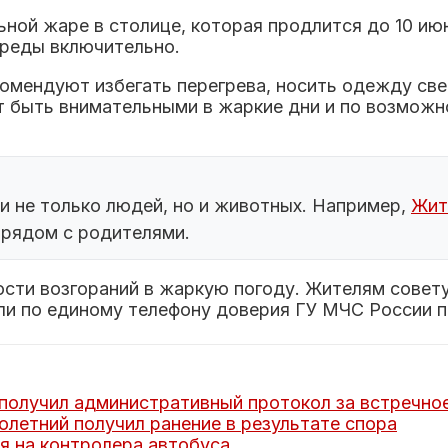
ной жаре в столице, которая продлится до 10 ию
среды включительно.
мендуют избегать перегрева, носить одежду свет
 быть внимательными в жаркие дни и по возможн
и не только людей, но и животных. Например,
Жит
 рядом с родителями.
сти возгораний в жаркую погоду. Жителям совет
или по единому телефону доверия ГУ МЧС России п
получил административный протокол за встречно
летний получил ранение в результате спора
я на контролера автобуса