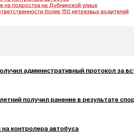
 на подростка на Дубнинской улице
ответственности более 150 нетрезвых водителей
олучил административный протокол за в
етний получил ранение в результате спо
я на контролера автобуса