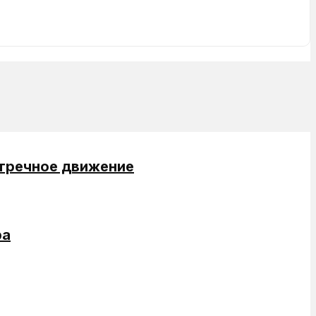
стречное движение
ра