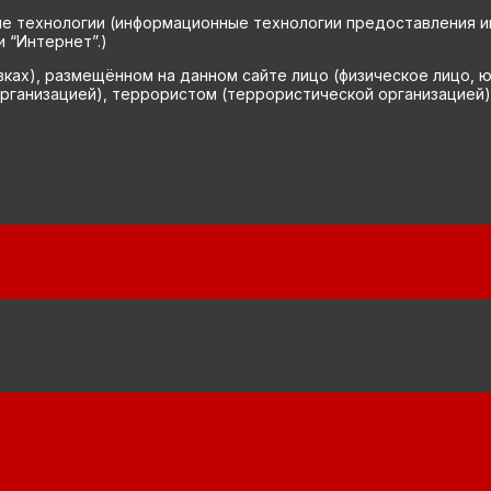
технологии (информационные технологии предоставления инф
 “Интернет”.)
вках), размещённом на данном сайте лицо (физическое лицо, 
рганизацией), террористом (террористической организацией)