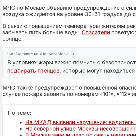
МЧС по Москве объявило предупреждение о силь
воздуха ожидается на уровне 30-31 градуса до 
В связи с повышением температуры жителям реко
забывать пить больше воды.
Спасатели
советуют
солнце.
Читайте также на «Новости Москвы»
В условиях жары важно помнить о безопасност
подбирать птенцов
, которые могут находиться
МЧС также предупреждает о повышенной опасно
случае пожара звонить по номерам «101», «112» 
По теме:
На МКАД выявили нарушение: водитель 
На северной улице Москвы несовершенно
В Москве завели дело по факту нападени