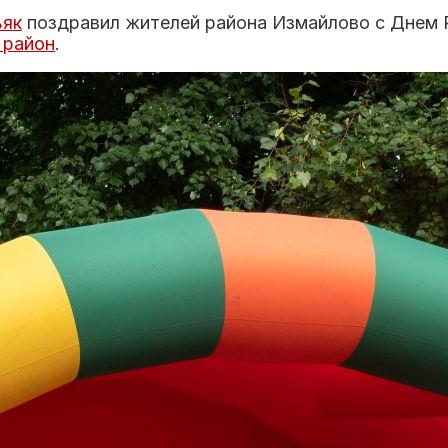
ьяк
поздравил жителей района Измайлово с Днем Р
 район
.