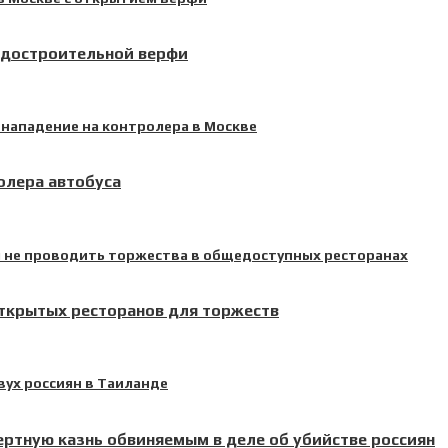
удостроительной верфи
олера автобуса
открытых ресторанов для торжеств
ртную казнь обвиняемым в деле об убийстве россиян