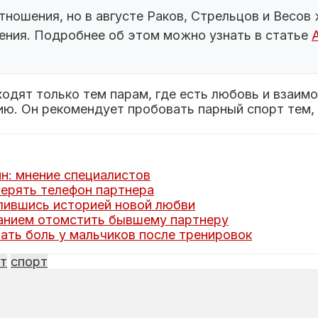
ношения, но в августе Раков, Стрельцов и Весов 
ения. Подробнее об этом можно узнать в статье
ходят только тем парам, где есть любовь и взаим
ию. Он рекомендует пробовать парный спорт тем, 
н: мнение специалистов
верять телефон партнера
лившись историей новой любви
ланием отомстить бывшему партнеру
ать боль у мальчиков после тренировок
т
спорт