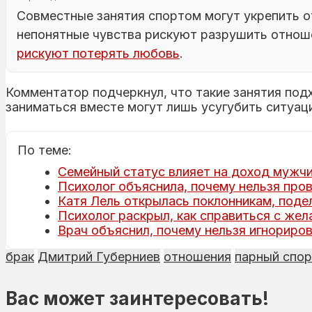
Совместные занятия спортом могут укрепить от
непонятные чувства рискуют разрушить отнош
рискуют потерять любовь
.
Комментатор подчеркнул, что такие занятия под
заниматься вместе могут лишь усугубить ситуац
По теме:
Семейный статус влияет на доход мужчи
Психолог объяснила, почему нельзя про
Катя Лель открылась поклонникам, поде
Психолог раскрыл, как справиться с же
Врач объяснил, почему нельзя игнориров
брак
Дмитрий Губерниев
отношения
парный спор
Вас может заинтересовать!