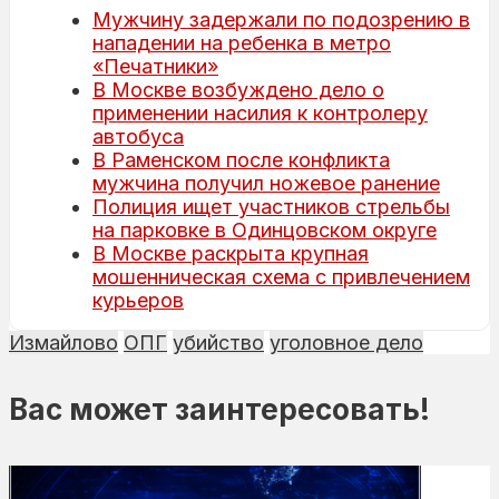
Мужчину задержали по подозрению в
нападении на ребенка в метро
«Печатники»
В Москве возбуждено дело о
применении насилия к контролеру
автобуса
В Раменском после конфликта
мужчина получил ножевое ранение
Полиция ищет участников стрельбы
на парковке в Одинцовском округе
В Москве раскрыта крупная
мошенническая схема с привлечением
курьеров
Измайлово
ОПГ
убийство
уголовное дело
Вас может заинтересовать!