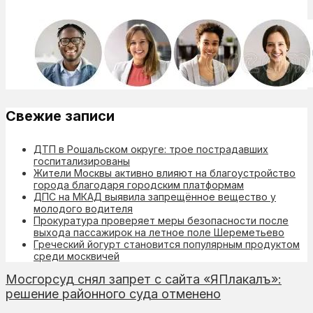
Свежие записи
ДТП в Рошальском округе: трое пострадавших
госпитализированы
Жители Москвы активно влияют на благоустройство
города благодаря городским платформам
ДПС на МКАД выявила запрещённое вещество у
молодого водителя
Прокуратура проверяет меры безопасности после
выхода пассажирок на летное поле Шереметьево
Греческий йогурт становится популярным продуктом
среди москвичей
Мосгорсуд снял запрет с сайта «ЯПлакалъ»:
решение районного суда отменено