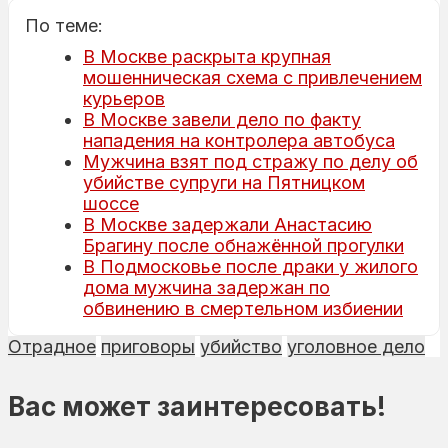
По теме:
В Москве раскрыта крупная
мошенническая схема с привлечением
курьеров
В Москве завели дело по факту
нападения на контролера автобуса
Мужчина взят под стражу по делу об
убийстве супруги на Пятницком
шоссе
В Москве задержали Анастасию
Брагину после обнажённой прогулки
В Подмосковье после драки у жилого
дома мужчина задержан по
обвинению в смертельном избиении
Отрадное
приговоры
убийство
уголовное дело
Вас может заинтересовать!