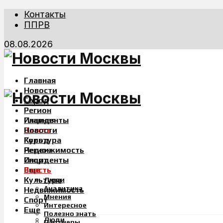
Контакты
ППРВ
08.08.2026
Главная
Новости
Город
Регион
Инциденты
Главная
Власть
Новости
Культура
Город
Недвижимость
Регион
Спорт
Инциденты
Еще
Власть
Культура
Люди
Аналитика
Недвижимость
Мнения
Спорт
Интересное
Еще
Полезно знать
Люди
Партнеры