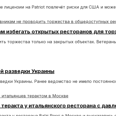
е лицензии на Patriot повлечёт риски для США и мож
м избегать открытых ресторанов для то
ь торжества только на закрытых объектах. Ветераны
й разведки Украины
ведки Украины. Ранее ведомство не имело постоянног
теракта у итальянского ресторана с давл
та у ресторана Balzi Rossi в Москве и высказались 