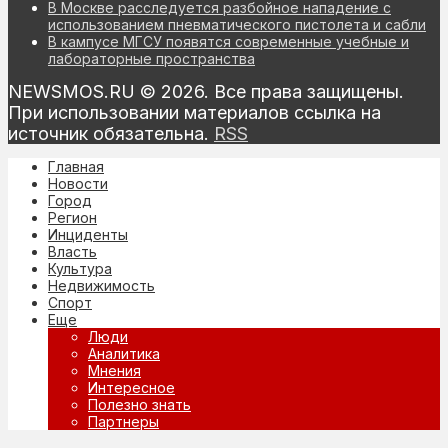
В Москве расследуется разбойное нападение с
использованием пневматического пистолета и сабли
В кампусе МГСУ появятся современные учебные и
лабораторные пространства
NEWSMOS.RU © 2026. Все права защищены.
При использовании материалов ссылка на
источник обязательна.
RSS
Главная
Новости
Город
Регион
Инциденты
Власть
Культура
Недвижимость
Спорт
Еще
Люди
Аналитика
Мнения
Интересное
Полезно знать
Партнеры