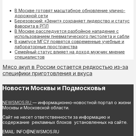
В Москве готовят масштабное обновление улично-
дорожной сети
Березовский: «Зенит» сохраняет лидерство и статус
фаворита в РПЛ
В Москве расследуется разбойное нападение с
использованием пневматического пистолета и сабли
В кампусе МГСУ появятся современные учебные и
лабораторные пространства
Семейный статус влияет на доход мужчин: мнение
специалистов
Мясо акул в России остается редкостью из-за
специфики приготовления и вкуса
Новости Москвы и Подмосковья
NEWSMOS.RU
— информационно-новостной портал о жизни
Москвы и Московской области.
Сайт не несет ответственности за информацию и
содержание рекламных блоков установленных на сайте.
EMAIL: INFO@NEWSMOS.RU