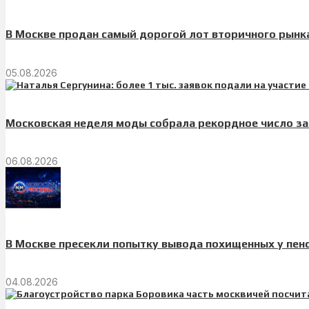
В Москве продан самый дорогой лот вторичного рынка
05.08.2026
Московская неделя моды собрала рекордное число за
06.08.2026
В Москве пресекли попытку вывода похищенных у пен
04.08.2026