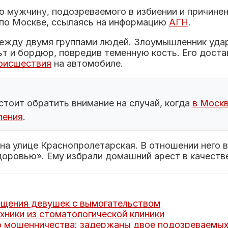
о мужчину, подозреваемого в избиении и причине
по Москве, ссылаясь на информацию
АГН
.
ежду двумя группами людей. Злоумышленник удари
ьт и бордюр, повредив теменную кость. Его доста
оисшествия
на автомобиле.
стоит обратить внимание на случай, когда
в Москв
ления
.
 улице Краснопролетарская. В отношении него воз
оровью». Ему избрали домашний арест в качеств
ищения девушек с вымогательством
хники из стоматологической клиники
о мошенничества: задержаны двое подозреваемы