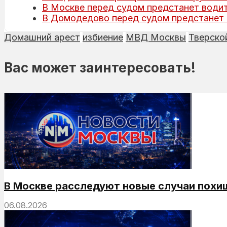
В Москве перед судом предстанет води
В Домодедово перед судом предстанет 
Домашний арест
избиение
МВД Москвы
Тверско
Вас может заинтересовать!
В Москве расследуют новые случаи похи
06.08.2026