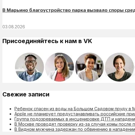
В Марьино благоустройство парка вызвало споры сре
03.08.2026
Присоединяйтесь к нам в VK
Свежие записи
Ребенок спасен из воды на Большом Садовом пруду в 
Apple не планирует предустанавливать российские при
Группа подозреваемых в инсценировке ДТП и нападени
В Москве проводят проверку из-за случая комы после 
В Видном мужчина задержан по обвинению в нападении