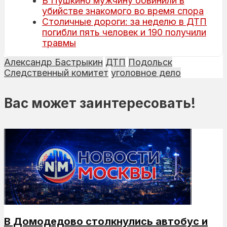
В Пушкино мужчину обвинили в
убийстве знакомого во время спора
Столичные дороги: за неделю в ДТП
погибли пять человек и 190 получили
травмы
Александр Бастрыкин
ДТП
Подольск
Следственный комитет
уголовное дело
Вас может заинтересовать!
В Домодедово столкнулись автобус и