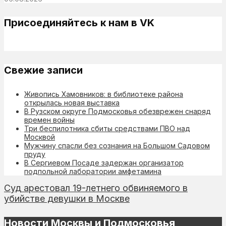
Присоединяйтесь к нам в VK
Свежие записи
Живопись Хамовников: в библиотеке района
открылась новая выставка
В Рузском округе Подмосковья обезврежен снаряд
времен войны
Три беспилотника сбиты средствами ПВО над
Москвой
Мужчину спасли без сознания на Большом Садовом
пруду
В Сергиевом Посаде задержан организатор
подпольной лаборатории амфетамина
Суд арестовал 19-летнего обвиняемого в
убийстве девушки в Москве
Новости Москвы и Подмосковья