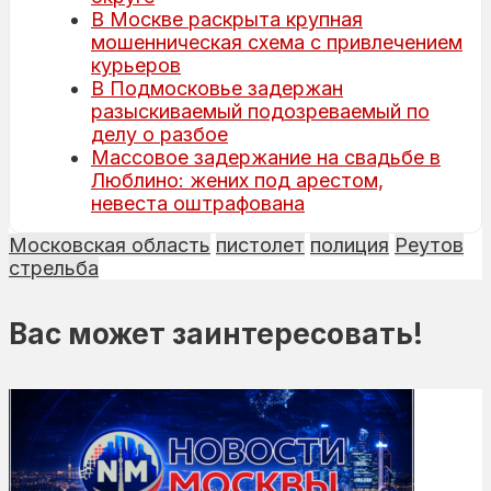
В Москве раскрыта крупная
мошенническая схема с привлечением
курьеров
В Подмосковье задержан
разыскиваемый подозреваемый по
делу о разбое
Массовое задержание на свадьбе в
Люблино: жених под арестом,
невеста оштрафована
Московская область
пистолет
полиция
Реутов
стрельба
Вас может заинтересовать!