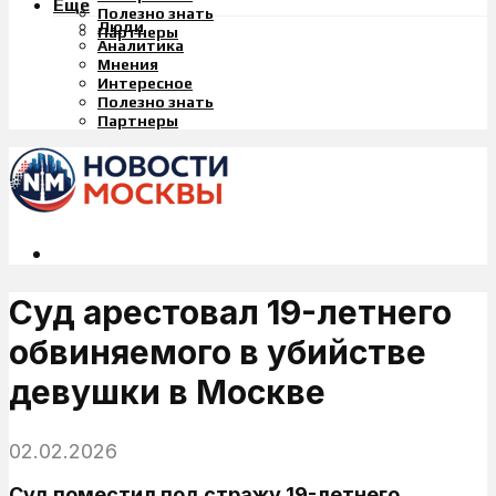
Еще
Полезно знать
Люди
Партнеры
Аналитика
Мнения
Интересное
Полезно знать
Партнеры
Суд арестовал 19-летнего
обвиняемого в убийстве
девушки в Москве
02.02.2026
Суд поместил под стражу 19-летнего