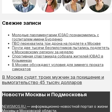
Свежие записи
Молодые парламентарии ЮЗАО познакомились с
госпиталем имени Бурденко
ПВО перехватила три дрона на подлете к Москве
Почти две тысячи беспилотников пытались подлететь
к Московскому региону за неделю
Спортивная спартакиада собрала жителей ЮВАО в
Кузьминках
В Москве обсуждают условия для зимнего проката
самокатов
В Москве судят троих мужчин за похищение и
вымогательство 45 тысяч долларов
Новости Москвы и Подмосковья
NEWSMOS.RU
— информационно-новостной портал о жизни
Москвы и Московской области.