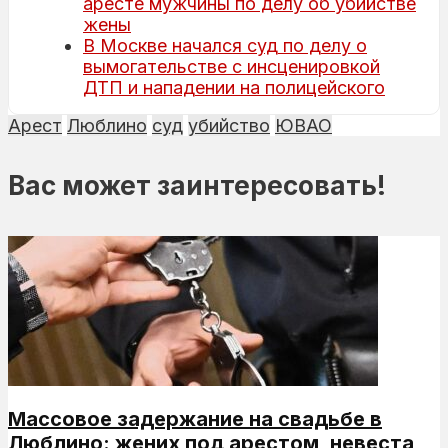
аресте мужчины по делу об убийстве
жены
В Москве начался суд по делу о
вымогательстве с инсценировкой
ДТП и нападении на полицейского
Арест
Люблино
суд
убийство
ЮВАО
Вас может заинтересовать!
Массовое задержание на свадьбе в
Люблино: жених под арестом, невеста