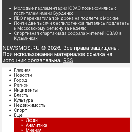
Молодые парламентарии ЮЗАО познакомились с
госпиталем имени Бурденко
ПВО перехватила три дрона на подлете к Москве
Почти две тысячи беспилотников пытались подлететь
к Московскому региону за неделю
Спортивная спартакиада собрала жителей ЮВАО в
Кузьминках
NEWSMOS.RU © 2026. Все права защищены.
При использовании материалов ссылка на
источник обязательна.
RSS
Главная
Новости
Город
Регион
Инциденты
Власть
Культура
Недвижимость
Спорт
Еще
Люди
Аналитика
Мнения