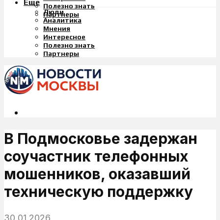
Еще
Полезно знать
Люди
Партнеры
Аналитика
Мнения
Интересное
Полезно знать
Партнеры
В Подмосковье задержан
соучастник телефонных
мошенников, оказавший
техническую поддержку
30.01.2026