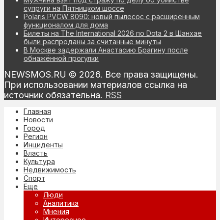
супруги на Пятницком шоссе
Polaris PVCW 8090: новый пылесос с расширенным
функционалом для дома
Билеты на The International 2026 по Dota 2 в Шанхае
были распроданы за считанные минуты
В Москве задержали Анастасию Брагину после
обнажённой прогулки
NEWSMOS.RU © 2026. Все права защищены.
При использовании материалов ссылка на
источник обязательна.
RSS
Главная
Новости
Город
Регион
Инциденты
Власть
Культура
Недвижимость
Спорт
Еще
Люди
Аналитика
Мнения
Интересное