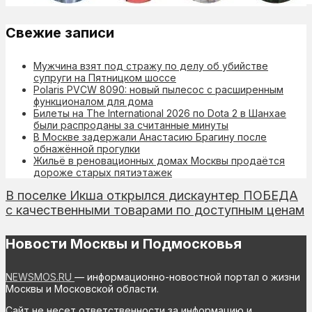
Свежие записи
Мужчина взят под стражу по делу об убийстве
супруги на Пятницком шоссе
Polaris PVCW 8090: новый пылесос с расширенным
функционалом для дома
Билеты на The International 2026 по Dota 2 в Шанхае
были распроданы за считанные минуты
В Москве задержали Анастасию Брагину после
обнажённой прогулки
Жильё в реновационных домах Москвы продаётся
дороже старых пятиэтажек
В поселке Икша открылся дискаунтер ПОБЕДА
с качественными товарами по доступным ценам
Новости Москвы и Подмосковья
NEWSMOS.RU
— информационно-новостной портал о жизни
Москвы и Московской области.
Сайт не несет ответственности за информацию и