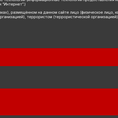
 “Интернет”.)
вках), размещённом на данном сайте лицо (физическое лицо, 
рганизацией), террористом (террористической организацией)