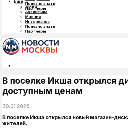
Еще
Полезно знать
Люди
Партнеры
Аналитика
Мнения
Интересное
Полезно знать
Партнеры
В поселке Икша открылся д
доступным ценам
30.01.2026
В поселке Икша открылся новый магазин-дис
жителей.