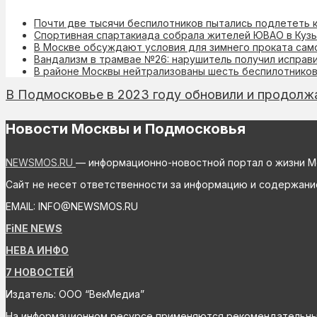
Почти две тысячи беспилотников пытались подлететь 
Спортивная спартакиада собрала жителей ЮВАО в Куз
В Москве обсуждают условия для зимнего проката сам
Вандализм в трамвае №26: нарушитель получил исправ
В районе Москвы нейтрализованы шесть беспилотнико
В Подмосковье в 2023 году обновили и продолж
Новости Москвы и Подмосковья
NEWSMOS.RU
— информационно-новостной портал о жизни М
Сайт не несет ответственности за информацию и содержани
EMAIL: INFO@NEWSMOS.RU
FiNE NEWS
НЕВА ИНФО
7 НОВОСТЕЙ
Издатель: ООО “ВекМедиа”
На информационном ресурсе применяются рекомендательные 