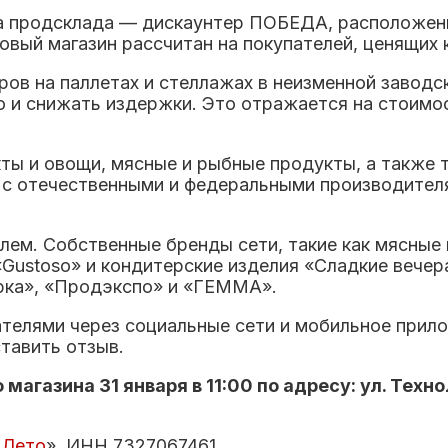
 продсклада — дискаунтер ПОБЕДА, расположенны
овый магазин рассчитан на покупателей, ценящих
ов на паллетах и стеллажах в неизменной заводс
о и снижать издержки. Это отражается на стоимо
ты и овощи, мясные и рыбные продукты, а также 
 с отечественными и федеральными производителя
лем. Собственные бренды сети, такие как мясные
Gustoso» и кондитерские изделия «Сладкие вечера
рка», «Продэкспо» и «ГЕММА».
елями через социальные сети и мобильное прило
тавить отзыв.
агазина 31 января в 11:00 по адресу: ул. Техн
я
Лето
», ИНН 7327067461