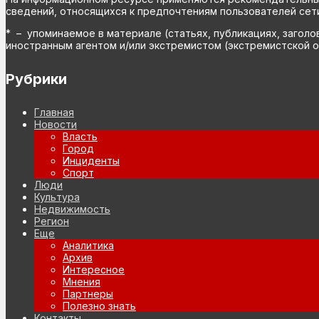
сведений, относящихся к предпочтениям пользователей сети
* – упоминаемое в материале (статьях, публикациях, заголо
иностранным агентом и/или экстремистом (экстремистской о
Рубрики
Главная
Новости
Власть
Город
Инциденты
Спорт
Люди
Культура
Недвижимость
Регион
Еще
Аналитика
Архив
Интересное
Мнения
Партнеры
Полезно знать
Контакты