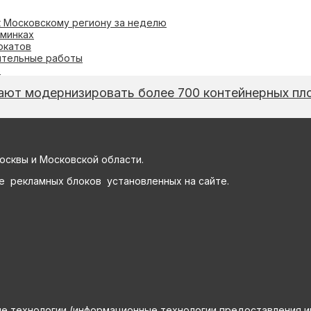
к Московскому региону за неделю
ьминках
окатов
ительные работы
в
ают модернизировать более 700 контейнерных п
осквы и Московской области.
е рекламных блоков установленных на сайте.
технологии (информационные технологии предоставления инф