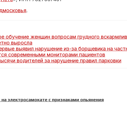
дмосковья
.
е обучение женщин вопросам грудного вскармли
етно выросла
рвые выявил нарушение из-за борщевика на част
ся современными мониторами пациентов
ысячи водителей за нарушение правил парковки
 на электросамокате с признаками опьянения