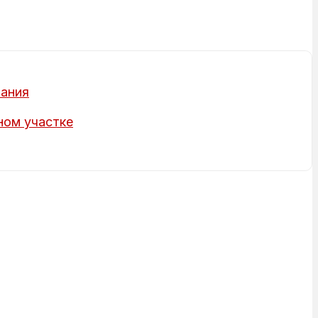
вания
ном участке