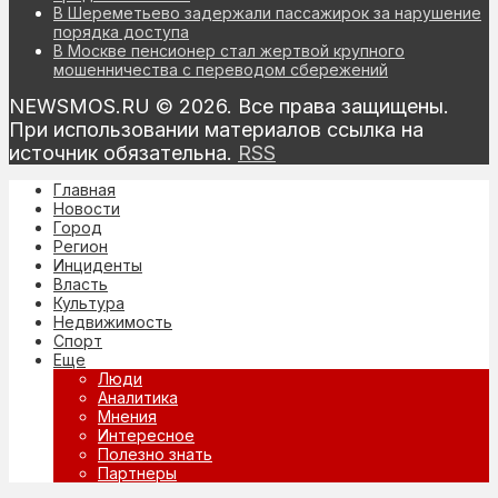
В Шереметьево задержали пассажирок за нарушение
порядка доступа
В Москве пенсионер стал жертвой крупного
мошенничества с переводом сбережений
NEWSMOS.RU © 2026. Все права защищены.
При использовании материалов ссылка на
источник обязательна.
RSS
Главная
Новости
Город
Регион
Инциденты
Власть
Культура
Недвижимость
Спорт
Еще
Люди
Аналитика
Мнения
Интересное
Полезно знать
Партнеры