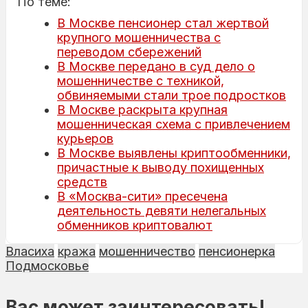
По теме:
В Москве пенсионер стал жертвой
крупного мошенничества с
переводом сбережений
В Москве передано в суд дело о
мошенничестве с техникой,
обвиняемыми стали трое подростков
В Москве раскрыта крупная
мошенническая схема с привлечением
курьеров
В Москве выявлены криптообменники,
причастные к выводу похищенных
средств
В «Москва-сити» пресечена
деятельность девяти нелегальных
обменников криптовалют
Власиха
кража
мошенничество
пенсионерка
Подмосковье
Вас может заинтересовать!