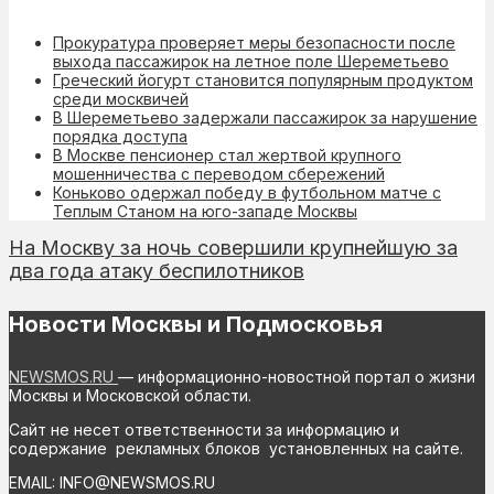
Прокуратура проверяет меры безопасности после
выхода пассажирок на летное поле Шереметьево
Греческий йогурт становится популярным продуктом
среди москвичей
В Шереметьево задержали пассажирок за нарушение
порядка доступа
В Москве пенсионер стал жертвой крупного
мошенничества с переводом сбережений
Коньково одержал победу в футбольном матче с
Теплым Станом на юго-западе Москвы
На Москву за ночь совершили крупнейшую за
два года атаку беспилотников
Новости Москвы и Подмосковья
NEWSMOS.RU
— информационно-новостной портал о жизни
Москвы и Московской области.
Сайт не несет ответственности за информацию и
содержание рекламных блоков установленных на сайте.
EMAIL: INFO@NEWSMOS.RU