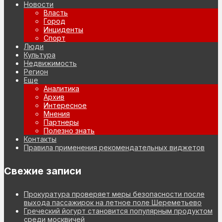
Новости
Власть
Город
Инциденты
Спорт
Люди
Культура
Недвижимость
Регион
Еще
Аналитика
Архив
Интересное
Мнения
Партнеры
Полезно знать
Контакты
Правила применения рекомендательных виджетов
Свежие записи
Прокуратура проверяет меры безопасности после
выхода пассажирок на летное поле Шереметьево
Греческий йогурт становится популярным продуктом
среди москвичей