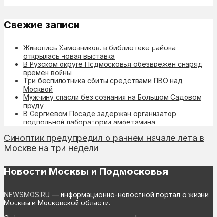
Свежие записи
Живопись Хамовников: в библиотеке района
открылась новая выставка
В Рузском округе Подмосковья обезврежен снаряд
времен войны
Три беспилотника сбиты средствами ПВО над
Москвой
Мужчину спасли без сознания на Большом Садовом
пруду
В Сергиевом Посаде задержан организатор
подпольной лаборатории амфетамина
Синоптик предупредил о раннем начале лета в
Москве на три недели
Новости Москвы и Подмосковья
NEWSMOS.RU
— информационно-новостной портал о жизни
Москвы и Московской области.