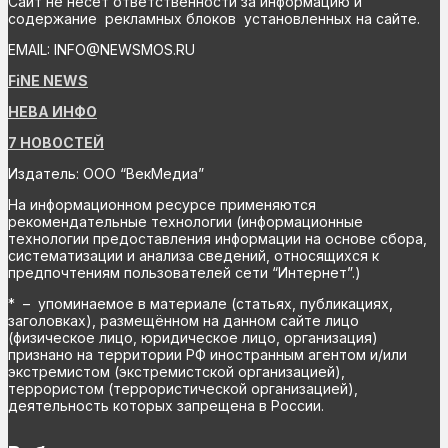
Сайт не несет ответственности за информацию и
содержание рекламных блоков установленных на сайте.
EMAIL: INFO@NEWSMOS.RU
FiNE NEWS
НЕВА ИНФО
7 НОВОСТЕЙ
Издатель: ООО “ВекМедиа”
На информационном ресурсе применяются
рекомендательные технологии (информационные
технологии предоставления информации на основе сбора,
систематизации и анализа сведений, относящихся к
предпочтениям пользователей сети “Интернет”.)
* – упоминаемое в материале (статьях, публикациях,
заголовках), размещённом на данном сайте лицо
(физическое лицо, юридическое лицо, организация)
признано на территории РФ иностранным агентом и/или
экстремистом (экстремистской организацией),
террористом (террористической организацией),
деятельность которых запрещена в России.