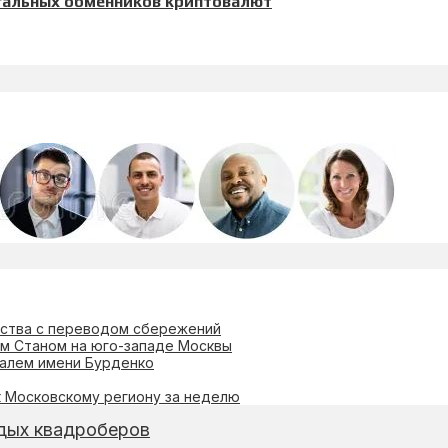
егальных обменников криптовалют
ества с переводом сбережений
м Станом на юго-западе Москвы
алем имени Бурденко
к Московскому региону за неделю
дых квадроберов