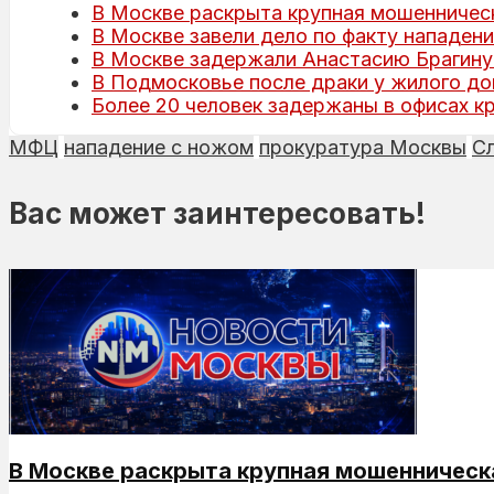
В Москве раскрыта крупная мошенническ
В Москве завели дело по факту нападени
В Москве задержали Анастасию Брагину
В Подмосковье после драки у жилого д
Более 20 человек задержаны в офисах к
МФЦ
нападение с ножом
прокуратура Москвы
С
Вас может заинтересовать!
В Москве раскрыта крупная мошенническ