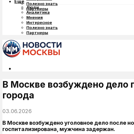
Еще
Полезно знать
Люди
Партнеры
Аналитика
Мнения
Интересное
Полезно знать
Партнеры
В Москве возбуждено дело 
города
03.06.2026
В Москве возбуждено уголовное дело после н
госпитализирована, мужчина задержан.