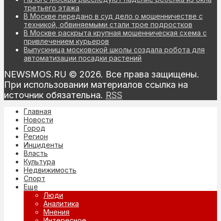
третьего этажа
В Москве передано в суд дело о мошенничестве с
техникой, обвиняемыми стали трое подростков
В Москве раскрыта крупная мошенническая схема с
привлечением курьеров
Выпускница московской школы создала робота для
автоматизации посадки растений
NEWSMOS.RU © 2026. Все права защищены.
При использовании материалов ссылка на
источник обязательна.
RSS
Главная
Новости
Город
Регион
Инциденты
Власть
Культура
Недвижимость
Спорт
Еще
Люди
Аналитика
Мнения
Интересное