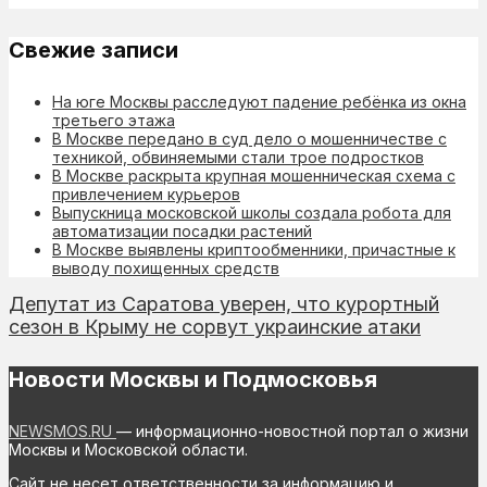
Свежие записи
На юге Москвы расследуют падение ребёнка из окна
третьего этажа
В Москве передано в суд дело о мошенничестве с
техникой, обвиняемыми стали трое подростков
В Москве раскрыта крупная мошенническая схема с
привлечением курьеров
Выпускница московской школы создала робота для
автоматизации посадки растений
В Москве выявлены криптообменники, причастные к
выводу похищенных средств
Депутат из Саратова уверен, что курортный
сезон в Крыму не сорвут украинские атаки
Новости Москвы и Подмосковья
NEWSMOS.RU
— информационно-новостной портал о жизни
Москвы и Московской области.
Сайт не несет ответственности за информацию и