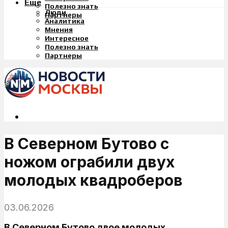
Еще
Полезно знать
Люди
Партнеры
Аналитика
Мнения
Интересное
Полезно знать
Партнеры
В Северном Бутово с
ножом ограбили двух
молодых квадроберов
03.06.2026
В Северном Бутово двое молодых