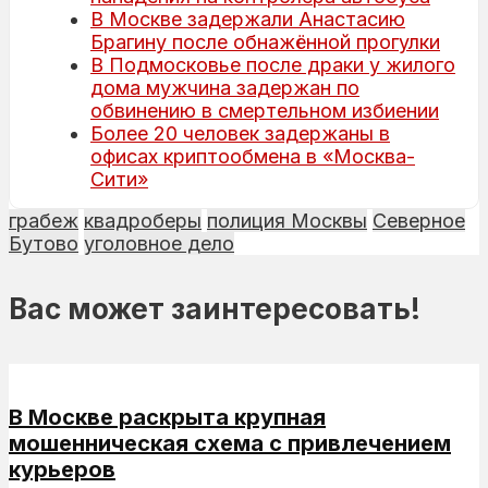
В Москве задержали Анастасию
Брагину после обнажённой прогулки
В Подмосковье после драки у жилого
дома мужчина задержан по
обвинению в смертельном избиении
Более 20 человек задержаны в
офисах криптообмена в «Москва-
Сити»
грабеж
квадроберы
полиция Москвы
Северное
Бутово
уголовное дело
Вас может заинтересовать!
В Москве раскрыта крупная
мошенническая схема с привлечением
курьеров