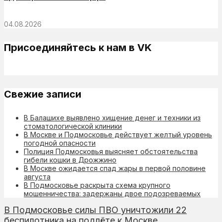
04.08.2026
Присоединяйтесь к нам в VK
Свежие записи
В Балашихе выявлено хищение денег и техники из
стоматологической клиники
В Москве и Подмосковье действует желтый уровень
погодной опасности
Полиция Подмосковья выясняет обстоятельства
гибели кошки в Дрожжино
В Москве ожидается спад жары в первой половине
августа
В Подмосковье раскрыта схема крупного
мошенничества: задержаны двое подозреваемых
В Подмосковье силы ПВО уничтожили 22
беспилотника на подлёте к Москве