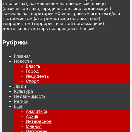
заголовках), размещённом на данном сайте лицо
(физическое лицо, юридическое лицо, организация)
признано на территории РФ иностранным агентом и/или
экстремистом (экстремистской организацией),
террористом (террористической организацией),
деятельность которых запрещена в России.
Рубрики
Главная
Новости
Власть
Город
Инциденты
Спорт
Люди
Культура
Недвижимость
Регион
Еще
Аналитика
Архив
Интересное
Мнения
Партнеры