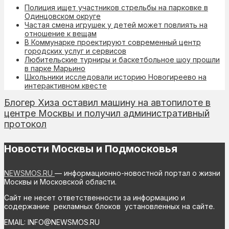
Полиция ищет участников стрельбы на парковке в
Одинцовском округе
Частая смена игрушек у детей может повлиять на
отношение к вещам
В Коммунарке проектируют современный центр
городских услуг и сервисов
Любительские турниры и баскетбольное шоу прошли
в парке Марьино
Школьники исследовали историю Новогиреево на
интерактивном квесте
Блогер Хиза оставил машину на автопилоте в
центре Москвы и получил административный
протокол
Новости Москвы и Подмосковья
NEWSMOS.RU
— информационно-новостной портал о жизни
Москвы и Московской области.
Сайт не несет ответственности за информацию и
содержание рекламных блоков установленных на сайте.
EMAIL: INFO@NEWSMOS.RU