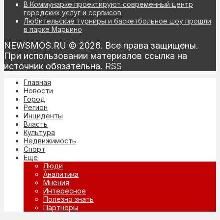
В Коммунарке проектируют современный центр
городских услуг и сервисов
Любительские турниры и баскетбольное шоу прошли
в парке Марьино
NEWSMOS.RU © 2026. Все права защищены.
При использовании материалов ссылка на
источник обязательна.
RSS
Главная
Новости
Город
Регион
Инциденты
Власть
Культура
Недвижимость
Спорт
Еще
Люди
Аналитика
Мнения
Интересное
Полезно знать
Партнеры