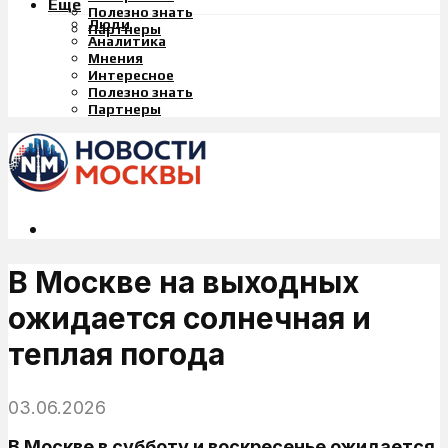
Еще
Полезно знать
Люди
Партнеры
Аналитика
Мнения
Интересное
Полезно знать
Партнеры
В Москве на выходных
ожидается солнечная и
теплая погода
03.06.2026
В Москве в субботу и воскресенье ожидается