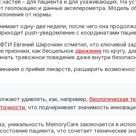
х частей – для пациента и для ухаживающих. На 
ет геолокацию и данные акселерометра. Модель о
клонения от нормы.
нимает одну-две недели, после чего она продолж
приходит push-уведомление с координатами пацие
МФТИ Евгений Широчкин отметил, что ключевой за
е признаки, как бесцельное
движение
по кругу, д
знать тревожное поведение даже внутри безопасн
инания о приёме лекарств, расширить возможност
лжают удивлять, как, например,
биологическая тк
аточности
, что подчеркивает значимость инновац
ва, уникальность MemoryCare заключается в исп
состояние пациента, что сочетает технические зн