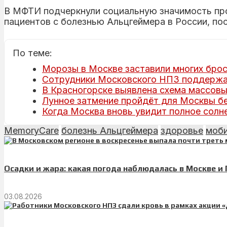
В МФТИ подчеркнули социальную значимость про
пациентов с болезнью Альцгеймера в России, по
По теме:
Морозы в Москве заставили многих брос
Сотрудники Московского НПЗ поддержал
В Красногорске выявлена схема массовы
Лунное затмение пройдёт для Москвы б
Когда Москва вновь увидит полное солн
MemoryCare
болезнь Альцгеймера
здоровье
моби
Осадки и жара: какая погода наблюдалась в Москве и
03.08.2026