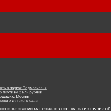
ать в парках Подмосковья
 почти на 2 млн рублей
лощадках Москвы
ового детского сада
спользовании материалов ссылка на источник об