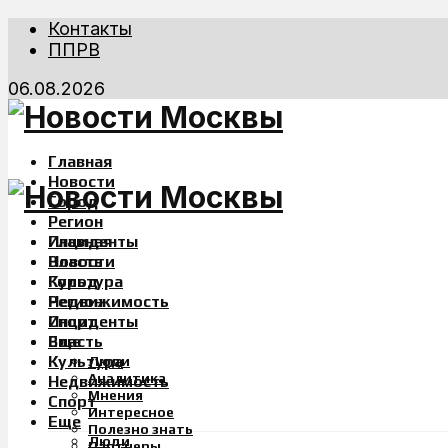
Контакты
ППРВ
06.08.2026
Главная
Новости
Город
Регион
Инциденты
Главная
Власть
Новости
Культура
Город
Недвижимость
Регион
Спорт
Инциденты
Еще
Власть
Культура
Люди
Аналитика
Недвижимость
Мнения
Спорт
Интересное
Еще
Полезно знать
Люди
Партнеры