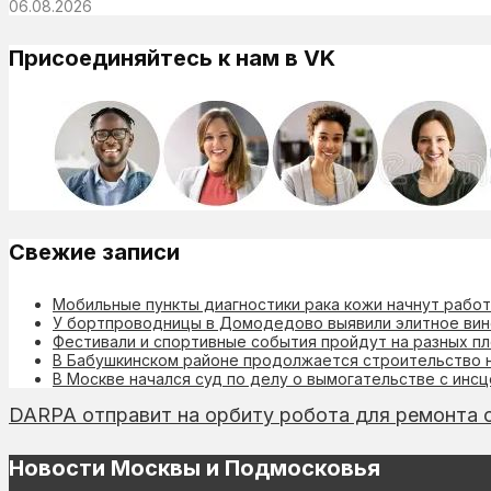
06.08.2026
Присоединяйтесь к нам в VK
Свежие записи
Мобильные пункты диагностики рака кожи начнут работ
У бортпроводницы в Домодедово выявили элитное вино
Фестивали и спортивные события пройдут на разных п
В Бабушкинском районе продолжается строительство н
В Москве начался суд по делу о вымогательстве с инс
DARPA отправит на орбиту робота для ремонта 
Новости Москвы и Подмосковья