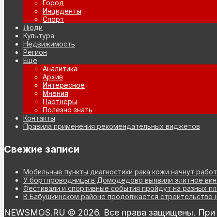
Город
Инциденты
Спорт
Люди
Культура
Недвижимость
Регион
Еще
Аналитика
Архив
Интересное
Мнения
Партнеры
Полезно знать
Контакты
Правила применения рекомендательных виджетов
Свежие записи
Мобильные пункты диагностики рака кожи начнут работ
У бортпроводницы в Домодедово выявили элитное вино
Фестивали и спортивные события пройдут на разных п
В Бабушкинском районе продолжается строительство н
NEWSMOS.RU © 2026. Все права защищены. При и