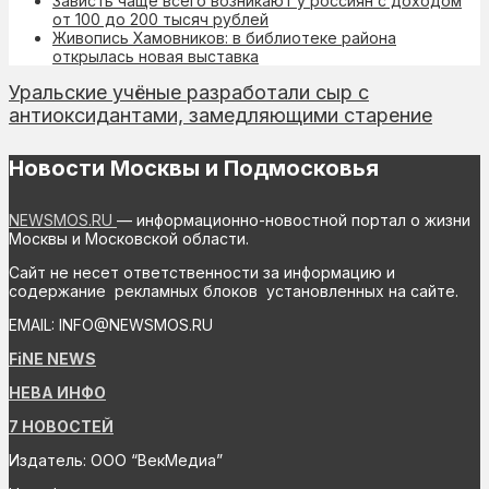
Зависть чаще всего возникают у россиян с доходом
от 100 до 200 тысяч рублей
Живопись Хамовников: в библиотеке района
открылась новая выставка
Уральские учёные разработали сыр с
антиоксидантами, замедляющими старение
Новости Москвы и Подмосковья
NEWSMOS.RU
— информационно-новостной портал о жизни
Москвы и Московской области.
Сайт не несет ответственности за информацию и
содержание рекламных блоков установленных на сайте.
EMAIL: INFO@NEWSMOS.RU
FiNE NEWS
НЕВА ИНФО
7 НОВОСТЕЙ
Издатель: ООО “ВекМедиа”