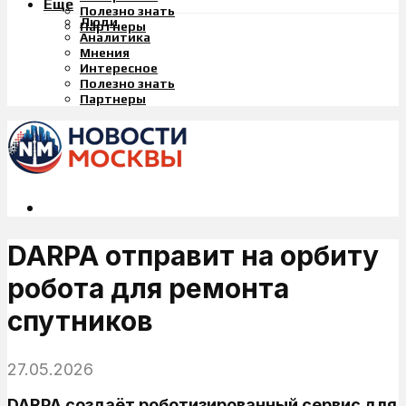
Еще
Полезно знать
Люди
Партнеры
Аналитика
Мнения
Интересное
Полезно знать
Партнеры
DARPA отправит на орбиту
робота для ремонта
спутников
27.05.2026
DARPA создаёт роботизированный сервис для