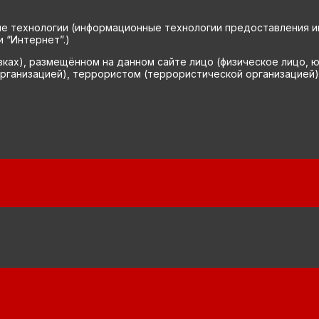
технологии (информационные технологии предоставления инф
 “Интернет”.)
вках), размещённом на данном сайте лицо (физическое лицо, 
рганизацией), террористом (террористической организацией)