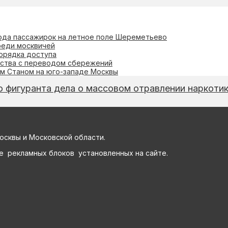
ода пассажирок на летное поле Шереметьево
реди москвичей
орядка доступа
ества с переводом сбережений
м Станом на юго-западе Москвы
 фигуранта дела о массовом отравлении наркоти
осквы и Московской области.
е рекламных блоков установленных на сайте.