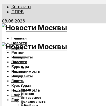
Контакты
ППРВ
08.08.2026
Главная
Новости
Город
Регион
Инциденты
Главная
Власть
Новости
Культура
Город
Недвижимость
Регион
Спорт
Инциденты
Еще
Власть
Культура
Люди
Аналитика
Недвижимость
Мнения
Спорт
Интересное
Еще
Полезно знать
Люди
Партнеры