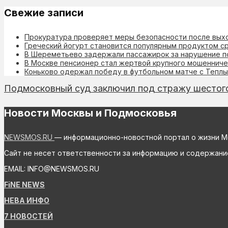
Свежие записи
Прокуратура проверяет меры безопасности после вых
Греческий йогурт становится популярным продуктом с
В Шереметьево задержали пассажирок за нарушение п
В Москве пенсионер стал жертвой крупного мошеннич
Коньково одержал победу в футбольном матче с Теплы
Подмосковный суд заключил под стражу шестого
Новости Москвы и Подмосковья
NEWSMOS.RU
— информационно-новостной портал о жизни М
Сайт не несет ответственности за информацию и содержани
EMAIL: INFO@NEWSMOS.RU
FiNE NEWS
НЕВА ИНФО
7 НОВОСТЕЙ