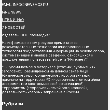
EMAIL: INFO@NEWSMOS.RU
FiNE NEWS
НЕВА ИНФО
7 НОВОСТЕЙ
Издатель: ООО “ВекМедиа”
На информационном ресурсе применяются
рекомендательные технологии (информационные
технологии предоставления информации на основе сбора,
систематизации и анализа сведений, относящихся к
предпочтениям пользователей сети “Интернет”.)
* – упоминаемое в материале (статьях, публикациях,
заголовках), размещённом на данном сайте лицо
(физическое лицо, юридическое лицо, организация)
признано на территории РФ иностранным агентом и/или
экстремистом (экстремистской организацией),
террористом (террористической организацией),
деятельность которых запрещена в России.
Рубрики