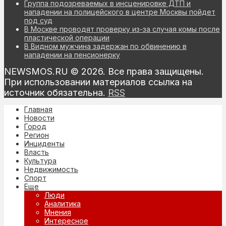
Группа подозреваемых в инсценировке ДТП и
нападении на полицейского в центре Москвы пойдет
под суд
В Москве проводят проверку из-за случая комы после
пластической операции
В Видном мужчина задержан по обвинению в
нападении на пенсионерку
NEWSMOS.RU © 2026. Все права защищены.
При использовании материалов ссылка на
источник обязательна.
RSS
Главная
Новости
Город
Регион
Инциденты
Власть
Культура
Недвижимость
Спорт
Еще
Люди
Аналитика
Мнения
Интересное