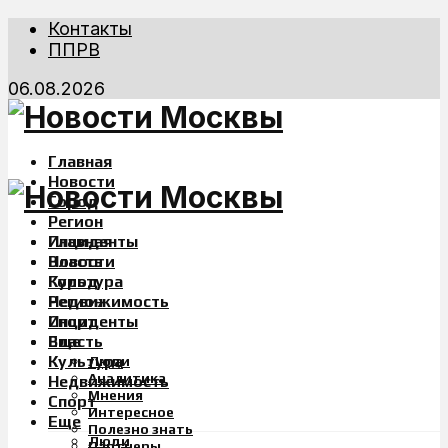
Контакты
ППРВ
06.08.2026
Главная
Новости
Город
Регион
Инциденты
Главная
Власть
Новости
Культура
Город
Недвижимость
Регион
Спорт
Инциденты
Еще
Власть
Культура
Люди
Аналитика
Недвижимость
Мнения
Спорт
Интересное
Еще
Полезно знать
Люди
Партнеры