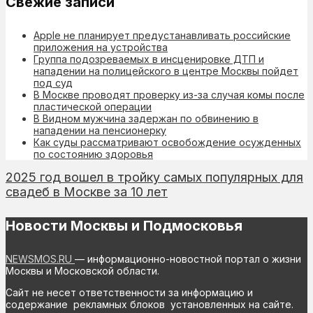
Свежие записи
Apple не планирует предустанавливать российские
приложения на устройства
Группа подозреваемых в инсценировке ДТП и
нападении на полицейского в центре Москвы пойдет
под суд
В Москве проводят проверку из-за случая комы после
пластической операции
В Видном мужчина задержан по обвинению в
нападении на пенсионерку
Как суды рассматривают освобождение осужденных
по состоянию здоровья
2025 год вошел в тройку самых популярных для
свадеб в Москве за 10 лет
Новости Москвы и Подмосковья
NEWSMOS.RU
— информационно-новостной портал о жизни
Москвы и Московской области.
Сайт не несет ответственности за информацию и
содержание рекламных блоков установленных на сайте.