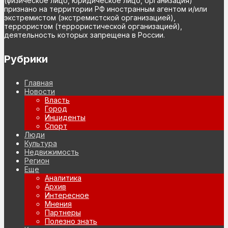
(физическое лицо, юридическое лицо, организация)
признано на территории РФ иностранным агентом и/или
экстремистом (экстремистской организацией),
террористом (террористической организацией),
деятельность которых запрещена в России.
Рубрики
Главная
Новости
Власть
Город
Инциденты
Спорт
Люди
Культура
Недвижимость
Регион
Еще
Аналитика
Архив
Интересное
Мнения
Партнеры
Полезно знать