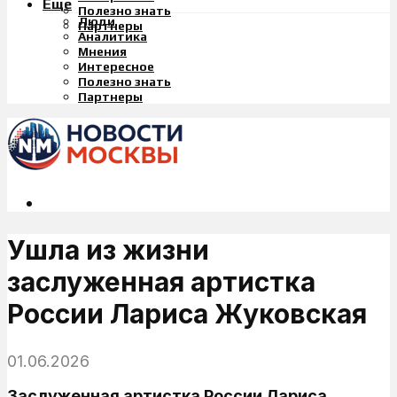
Еще
Полезно знать
Люди
Партнеры
Аналитика
Мнения
Интересное
Полезно знать
Партнеры
Ушла из жизни
заслуженная артистка
России Лариса Жуковская
01.06.2026
Заслуженная артистка России Лариса