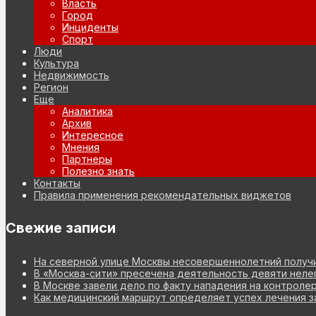
Власть
Город
Инциденты
Спорт
Люди
Культура
Недвижимость
Регион
Еще
Аналитика
Архив
Интересное
Мнения
Партнеры
Полезно знать
Контакты
Правила применения рекомендательных виджетов
Свежие записи
На северной улице Москвы несовершеннолетний получи
В «Москва-сити» пресечена деятельность девяти неле
В Москве завели дело по факту нападения на контроле
Как медицинский маршрут определяет успех лечения з