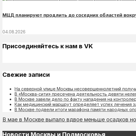
МЦД планируют продлить до соседних областей вокр
04.08.2026
Присоединяйтесь к нам в VK
Свежие записи
На северной улице Москвы несовершеннолетний получи
В «Москва-сити» пресечена деятельность девяти неле
В Москве завели дело по факту нападения на контроле
Как медицинский маршрут определяет успех лечения з
В Москве подвели итоги марафона памяти народных оп
В мае в Москве выпало вдвое меньше осадков 
Новости Москвы и Подмосковья