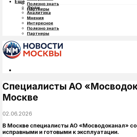
Еще
Полезно знать
Люди
Партнеры
Аналитика
Мнения
Интересное
Полезно знать
Партнеры
Специалисты АО «Мосводока
Москве
02.06.2026
В Москве специалисты АО «Мосводоканал» сов
исправными и готовыми к эксплуатации.