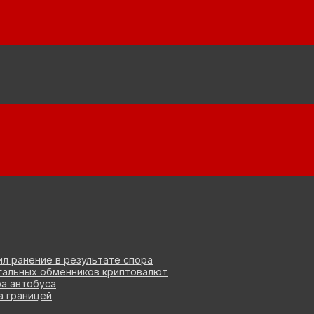
л ранение в результате спора
гальных обменников криптовалют
ра автобуса
а границей