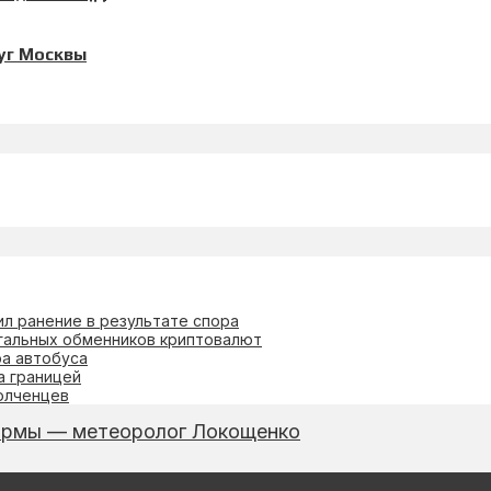
уг Москвы
л ранение в результате спора
гальных обменников криптовалют
ра автобуса
а границей
олченцев
нормы — метеоролог Локощенко