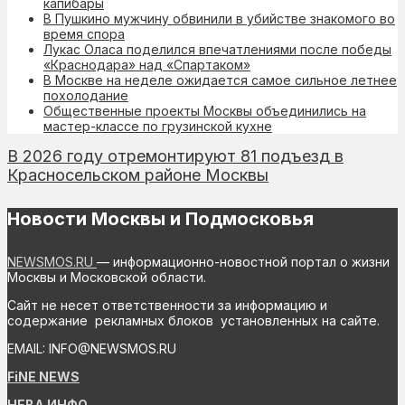
капибары
В Пушкино мужчину обвинили в убийстве знакомого во
время спора
Лукас Оласа поделился впечатлениями после победы
«Краснодара» над «Спартаком»
В Москве на неделе ожидается самое сильное летнее
похолодание
Общественные проекты Москвы объединились на
мастер-классе по грузинской кухне
В 2026 году отремонтируют 81 подъезд в
Красносельском районе Москвы
Новости Москвы и Подмосковья
NEWSMOS.RU
— информационно-новостной портал о жизни
Москвы и Московской области.
Сайт не несет ответственности за информацию и
содержание рекламных блоков установленных на сайте.
EMAIL: INFO@NEWSMOS.RU
FiNE NEWS
НЕВА ИНФО