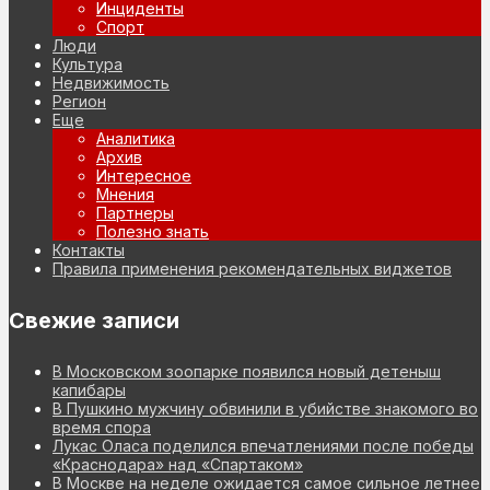
Инциденты
Спорт
Люди
Культура
Недвижимость
Регион
Еще
Аналитика
Архив
Интересное
Мнения
Партнеры
Полезно знать
Контакты
Правила применения рекомендательных виджетов
Свежие записи
В Московском зоопарке появился новый детеныш
капибары
В Пушкино мужчину обвинили в убийстве знакомого во
время спора
Лукас Оласа поделился впечатлениями после победы
«Краснодара» над «Спартаком»
В Москве на неделе ожидается самое сильное летнее