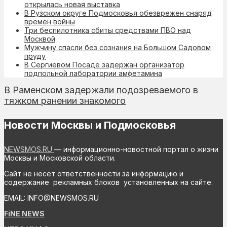
открылась новая выставка
В Рузском округе Подмосковья обезврежен снаряд
времен войны
Три беспилотника сбиты средствами ПВО над
Москвой
Мужчину спасли без сознания на Большом Садовом
пруду
В Сергиевом Посаде задержан организатор
подпольной лаборатории амфетамина
В Раменском задержали подозреваемого в
тяжком ранении знакомого
Новости Москвы и Подмосковья
NEWSMOS.RU
— информационно-новостной портал о жизни
Москвы и Московской области.
Сайт не несет ответственности за информацию и
содержание рекламных блоков установленных на сайте.
EMAIL: INFO@NEWSMOS.RU
FiNE NEWS