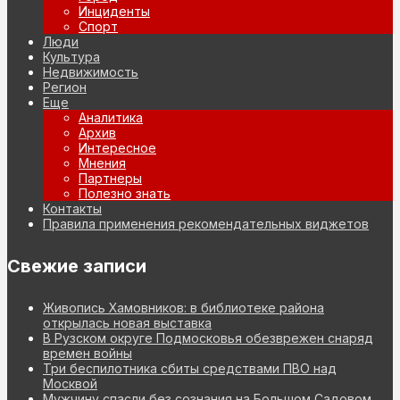
Инциденты
Спорт
Люди
Культура
Недвижимость
Регион
Еще
Аналитика
Архив
Интересное
Мнения
Партнеры
Полезно знать
Контакты
Правила применения рекомендательных виджетов
Свежие записи
Живопись Хамовников: в библиотеке района
открылась новая выставка
В Рузском округе Подмосковья обезврежен снаряд
времен войны
Три беспилотника сбиты средствами ПВО над
Москвой
Мужчину спасли без сознания на Большом Садовом