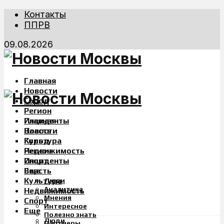
Контакты
ППРВ
09.08.2026
Главная
Новости
Город
Регион
Инциденты
Главная
Власть
Новости
Культура
Город
Недвижимость
Регион
Спорт
Инциденты
Еще
Власть
Культура
Люди
Аналитика
Недвижимость
Мнения
Спорт
Интересное
Еще
Полезно знать
Люди
Партнеры